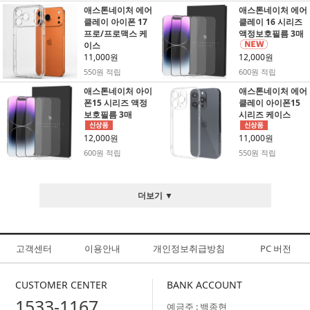
애스톤네이처 에어
애스톤네이처 에어
클레이 아이폰 17
클레이 16 시리즈
프로/프로맥스 케
액정보호필름 3매
이스
11,000원
12,000원
550원 적립
600원 적립
애스톤네이처 아이
애스톤네이처 에어
폰15 시리즈 액정
클레이 아이폰15
보호필름 3매
시리즈 케이스
12,000원
11,000원
600원 적립
550원 적립
더보기 ▼
고객센터
이용안내
개인정보취급방침
PC 버전
CUSTOMER CENTER
BANK ACCOUNT
1533-1167
예금주 : 백종현