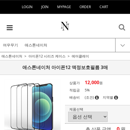
LOGIN
JOIN
MYPAGE
ORDER
CART
여우무기
애스톤네이처
애스톤네이처
아이폰12 시리즈 케이스
에어클레이
애스톤네이처 아이폰12 액정보호필름 3매
12,000
상품가
원
적립금
5%
배송비
(조건)
지역별
제품선택
0
원
총 상품 금액