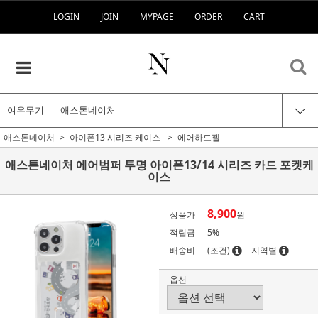
LOGIN
JOIN
MYPAGE
ORDER
CART
여우무기
애스톤네이처
애스톤네이처
아이폰13 시리즈 케이스
에어하드젤
애스톤네이처 에어범퍼 투명 아이폰13/14 시리즈 카드 포켓케
이스
8,900
상품가
원
적립금
5%
배송비
(조건)
지역별
옵션