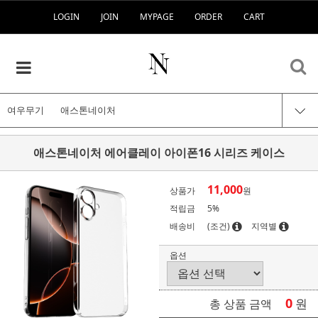
LOGIN
JOIN
MYPAGE
ORDER
CART
여우무기
애스톤네이처
애스톤네이처 에어클레이 아이폰16 시리즈 케이스
11,000
상품가
원
적립금
5%
배송비
(조건)
지역별
옵션
0
원
총 상품 금액