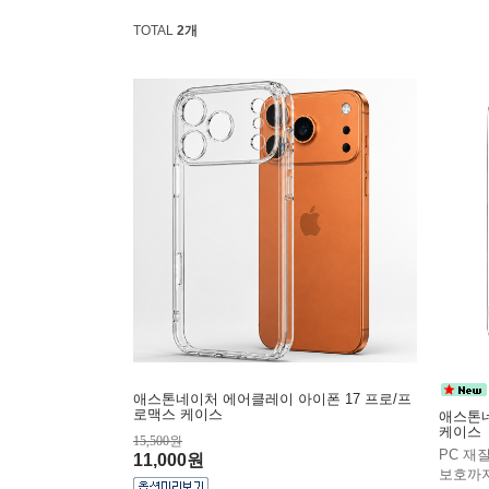
TOTAL
2개
애스톤네이처 에어클레이 아이폰 17 프로/프
로맥스 케이스
애스톤네
케이스
15,500원
PC 재
11,000원
보호까