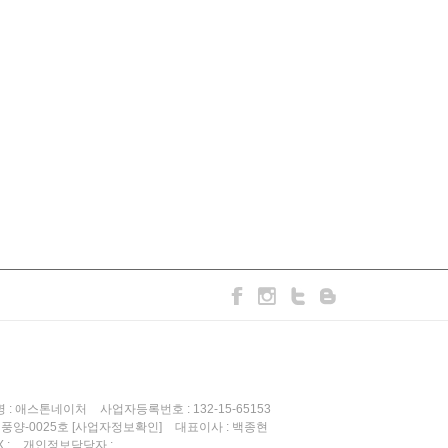
 : 애스톤네이처
사업자등록번호 : 132-15-65153
기풍양-0025호
대표이사 : 백종현
[사업자정보확인]
X :
개인정보담당자 :