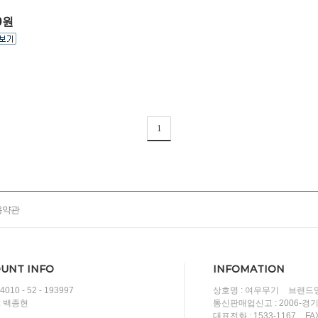
00원
1
용약관
UNT INFO
INFOMATION
010 - 52 - 193997
상호명 : 여우무기
브랜드명
: 백종현
통신판매업신고 : 2006-경
대표전화 : 1533-1167
FA