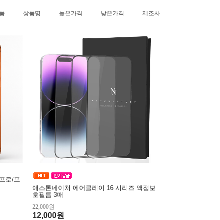
품
상품명
높은가격
낮은가격
제조사
프로/프
애스톤네이처 에어클레이 16 시리즈 액정보
호필름 3매
22,000원
12,000원