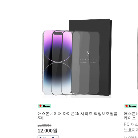
애스톤네이처 아이폰15 시리즈 액정보호필름
애스톤네
3매
케이스
PC 재
25,000원
보호까
12,000원